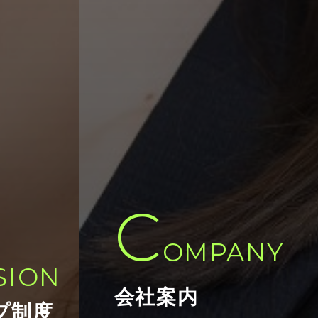
C
R
OMPANY
SION
会社案内
プ制度